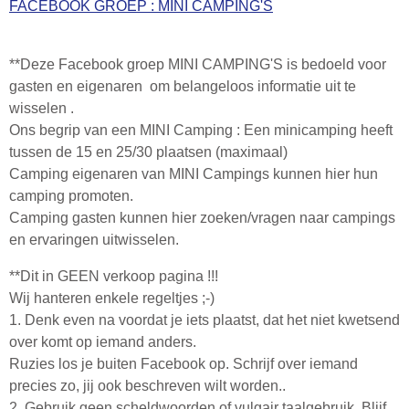
FACEBOOK GROEP : MINI CAMPING'S
e
b
o
**Deze Facebook groep MINI CAMPING'S is bedoeld voor
o
gasten en eigenaren om belangeloos informatie uit te
k
wisselen .
Ons begrip van een MINI Camping : Een minicamping heeft
tussen de 15 en 25/30 plaatsen (maximaal)
Camping eigenaren van MINI Campings kunnen hier hun
camping promoten.
Camping gasten kunnen hier zoeken/vragen naar campings
en ervaringen uitwisselen.
**Dit in GEEN verkoop pagina !!!
Wij hanteren enkele regeltjes
;-)
1. Denk even na voordat je iets plaatst, dat het niet kwetsend
over komt op iemand anders.
Ruzies los je buiten Facebook op. Schrijf over iemand
precies zo, jij ook beschreven wilt worden..
2. Gebruik geen scheldwoorden of vulgair taalgebruik. Blijf